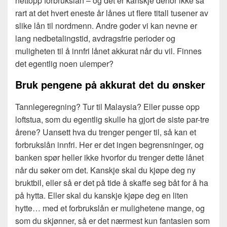
nettopp forbrukslån – og det er kanskje derfor ikke så
rart at det hvert eneste år lånes ut flere titall tusener av
slike lån til nordmenn. Andre goder vi kan nevne er
lang nedbetalingstid, avdragsfrie perioder og
muligheten til å innfri lånet akkurat når du vil. Finnes
det egentlig noen ulemper?
Bruk pengene på akkurat det du ønsker
Tannlegeregning? Tur til Malaysia? Eller pusse opp
loftstua, som du egentlig skulle ha gjort de siste par-tre
årene? Uansett hva du trenger penger til, så kan et
forbrukslån innfri. Her er det ingen begrensninger, og
banken spør heller ikke hvorfor du trenger dette lånet
når du søker om det. Kanskje skal du kjøpe deg ny
bruktbil, eller så er det på tide å skaffe seg båt for å ha
på hytta. Eller skal du kanskje kjøpe deg en liten
hytte… med et forbrukslån er mulighetene mange, og
som du skjønner, så er det nærmest kun fantasien som