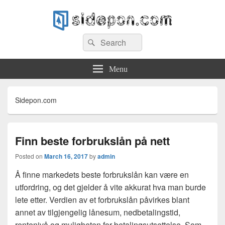
Sidepon.com
Search
Sidepon – lån
Search
for:
Menu
Sidepon.com
Finn beste forbrukslån på nett
Posted on
March 16, 2017
by
admin
Å finne markedets beste forbrukslån kan være en
utfordring, og det gjelder å vite akkurat hva man burde
lete etter. Verdien av et forbrukslån påvirkes blant
annet av tilgjengelig lånesum, nedbetalingstid,
rentenivå og muligheten for betalingsutsettelse. Som