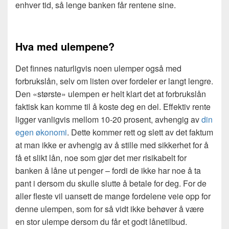
enhver tid, så lenge banken får rentene sine.
Hva med ulempene?
Det finnes naturligvis noen ulemper også med
forbrukslån, selv om listen over fordeler er langt lengre.
Den «største» ulempen er helt klart det at forbrukslån
faktisk kan komme til å koste deg en del. Effektiv rente
ligger vanligvis mellom 10-20 prosent, avhengig av
din
egen økonomi
. Dette kommer rett og slett av det faktum
at man ikke er avhengig av å stille med sikkerhet for å
få et slikt lån, noe som gjør det mer risikabelt for
banken å låne ut penger – fordi de ikke har noe å ta
pant i dersom du skulle slutte å betale for deg. For de
aller fleste vil uansett de mange fordelene veie opp for
denne ulempen, som for så vidt ikke behøver å være
en stor ulempe dersom du får et godt lånetilbud.