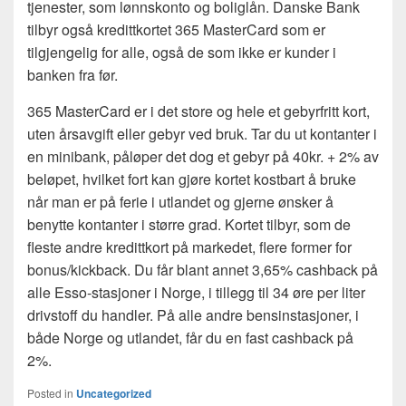
tjenester, som lønnskonto og boliglån. Danske Bank
tilbyr også kredittkortet 365 MasterCard som er
tilgjengelig for alle, også de som ikke er kunder i
banken fra før.
365 MasterCard er i det store og hele et gebyrfritt kort,
uten årsavgift eller gebyr ved bruk. Tar du ut kontanter i
en minibank, påløper det dog et gebyr på 40kr. + 2% av
beløpet, hvilket fort kan gjøre kortet kostbart å bruke
når man er på ferie i utlandet og gjerne ønsker å
benytte kontanter i større grad. Kortet tilbyr, som de
fleste andre kredittkort på markedet, flere former for
bonus/kickback. Du får blant annet 3,65% cashback på
alle Esso-stasjoner i Norge, i tillegg til 34 øre per liter
drivstoff du handler. På alle andre bensinstasjoner, i
både Norge og utlandet, får du en fast cashback på
2%.
Posted in
Uncategorized