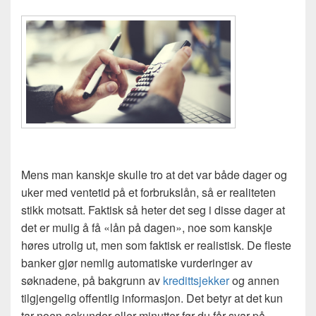
Mens man kanskje skulle tro at det var både dager og
uker med ventetid på et forbrukslån, så er realiteten
stikk motsatt. Faktisk så heter det seg i disse dager at
det er mulig å få «lån på dagen», noe som kanskje
høres utrolig ut, men som faktisk er realistisk. De fleste
banker gjør nemlig automatiske vurderinger av
søknadene, på bakgrunn av
kredittsjekker
og annen
tilgjengelig offentlig informasjon. Det betyr at det kun
tar noen sekunder eller minutter før du får svar på