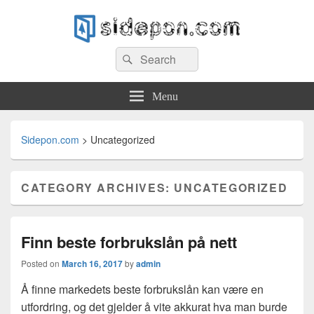
Sidepon.com
Search
Sidepon – lån
Search
for:
Menu
Sidepon.com
>
Uncategorized
CATEGORY ARCHIVES:
UNCATEGORIZED
Finn beste forbrukslån på nett
Posted on
March 16, 2017
by
admin
Å finne markedets beste forbrukslån kan være en
utfordring, og det gjelder å vite akkurat hva man burde