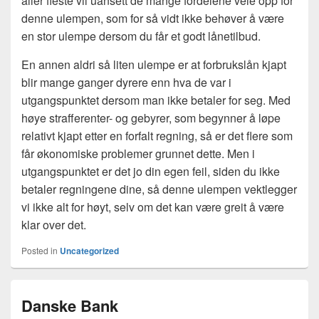
aller fleste vil uansett de mange fordelene veie opp for
denne ulempen, som for så vidt ikke behøver å være
en stor ulempe dersom du får et godt lånetilbud.
En annen aldri så liten ulempe er at forbrukslån kjapt
blir mange ganger dyrere enn hva de var i
utgangspunktet dersom man ikke betaler for seg. Med
høye strafferenter- og gebyrer, som begynner å løpe
relativt kjapt etter en forfalt regning, så er det flere som
får økonomiske problemer grunnet dette. Men i
utgangspunktet er det jo din egen feil, siden du ikke
betaler regningene dine, så denne ulempen vektlegger
vi ikke alt for høyt, selv om det kan være greit å være
klar over det.
Posted in
Uncategorized
Danske Bank