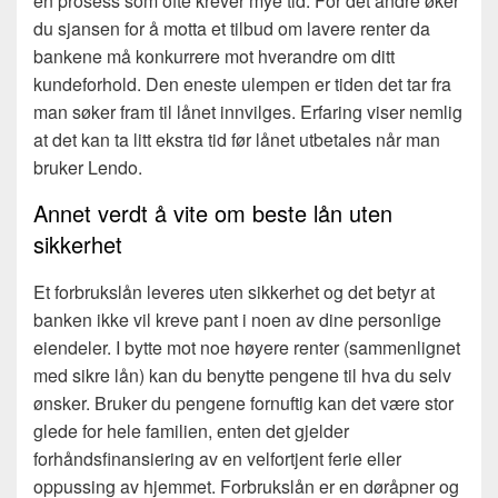
en prosess som ofte krever mye tid. For det andre øker
du sjansen for å motta et tilbud om lavere renter da
bankene må konkurrere mot hverandre om ditt
kundeforhold. Den eneste ulempen er tiden det tar fra
man søker fram til lånet innvilges. Erfaring viser nemlig
at det kan ta litt ekstra tid før lånet utbetales når man
bruker Lendo.
Annet verdt å vite om beste lån uten
sikkerhet
Et forbrukslån leveres uten sikkerhet og det betyr at
banken ikke vil kreve pant i noen av dine personlige
eiendeler. I bytte mot noe høyere renter (sammenlignet
med sikre lån) kan du benytte pengene til hva du selv
ønsker. Bruker du pengene fornuftig kan det være stor
glede for hele familien, enten det gjelder
forhåndsfinansiering av en velfortjent ferie eller
oppussing av hjemmet. Forbrukslån er en døråpner og