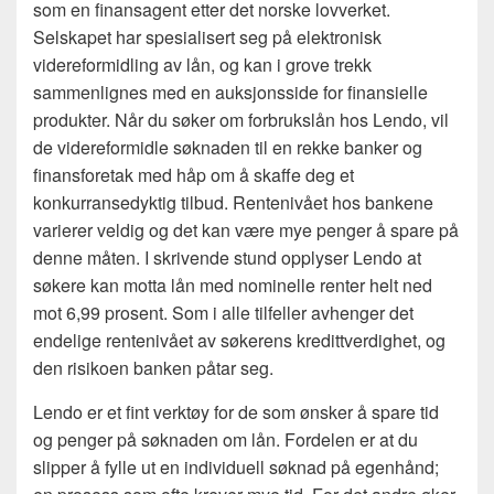
som en finansagent etter det norske lovverket.
Selskapet har spesialisert seg på elektronisk
videreformidling av lån, og kan i grove trekk
sammenlignes med en auksjonsside for finansielle
produkter. Når du søker om forbrukslån hos Lendo, vil
de videreformidle søknaden til en rekke banker og
finansforetak med håp om å skaffe deg et
konkurransedyktig tilbud. Rentenivået hos bankene
varierer veldig og det kan være mye penger å spare på
denne måten. I skrivende stund opplyser Lendo at
søkere kan motta lån med nominelle renter helt ned
mot 6,99 prosent. Som i alle tilfeller avhenger det
endelige rentenivået av søkerens kredittverdighet, og
den risikoen banken påtar seg.
Lendo er et fint verktøy for de som ønsker å spare tid
og penger på søknaden om lån. Fordelen er at du
slipper å fylle ut en individuell søknad på egenhånd;