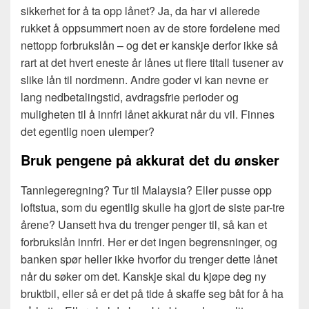
sikkerhet for å ta opp lånet? Ja, da har vi allerede
rukket å oppsummert noen av de store fordelene med
nettopp forbrukslån – og det er kanskje derfor ikke så
rart at det hvert eneste år lånes ut flere titall tusener av
slike lån til nordmenn. Andre goder vi kan nevne er
lang nedbetalingstid, avdragsfrie perioder og
muligheten til å innfri lånet akkurat når du vil. Finnes
det egentlig noen ulemper?
Bruk pengene på akkurat det du ønsker
Tannlegeregning? Tur til Malaysia? Eller pusse opp
loftstua, som du egentlig skulle ha gjort de siste par-tre
årene? Uansett hva du trenger penger til, så kan et
forbrukslån innfri. Her er det ingen begrensninger, og
banken spør heller ikke hvorfor du trenger dette lånet
når du søker om det. Kanskje skal du kjøpe deg ny
bruktbil, eller så er det på tide å skaffe seg båt for å ha