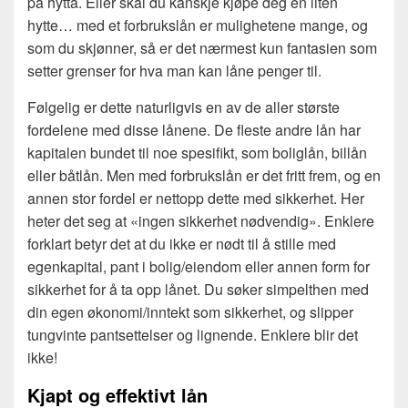
på hytta. Eller skal du kanskje kjøpe deg en liten
hytte… med et forbrukslån er mulighetene mange, og
som du skjønner, så er det nærmest kun fantasien som
setter grenser for hva man kan låne penger til.
Følgelig er dette naturligvis en av de aller største
fordelene med disse lånene. De fleste andre lån har
kapitalen bundet til noe spesifikt, som boliglån, billån
eller båtlån. Men med forbrukslån er det fritt frem, og en
annen stor fordel er nettopp dette med sikkerhet. Her
heter det seg at «ingen sikkerhet nødvendig». Enklere
forklart betyr det at du ikke er nødt til å stille med
egenkapital, pant i bolig/eiendom eller annen form for
sikkerhet for å ta opp lånet. Du søker simpelthen med
din egen økonomi/inntekt som sikkerhet, og slipper
tungvinte pantsettelser og lignende. Enklere blir det
ikke!
Kjapt og effektivt lån